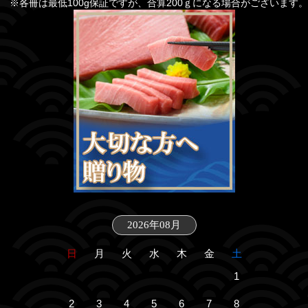
※各冊は最低100g保証ですが、合算200ｇになる場合がございます。
2026年08月
日
月
火
水
木
金
土
1
2
3
4
5
6
7
8