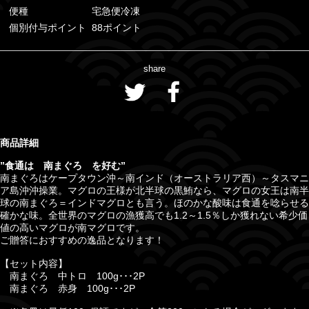
便種
宅急便冷凍
個別付与ポイント
88ポイント
share
商品詳細
”食通は 南まぐろ を好む
”
南まぐろはケープタウン沖～南インド（オーストラリア西）～タスマニ
ア島沖沖操業。マグロの王様が北半球の黒鮪なら、マグロの女王は南半
球の南まぐろ＝インドマグロとも言う。ほのかな酸味は食通を唸らせる
確かな味。全世界のマグロの漁獲高でも1.2～1.5％しか獲れない希少価
値の高いマグロが南マグロです。
ご贈答におすすめの逸品となります！
【セット内容】
南まぐろ 中トロ 100g･･･2P
南まぐろ 赤身 100g･･･2P