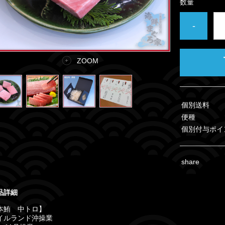
数量
-
ZOOM
個別送料
便種
個別付与ポイ
share
品詳細
本鮪 中トロ】
イルランド沖操業