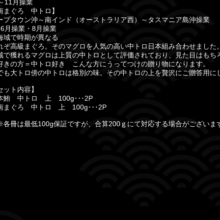
0～11月操業
南まぐろ 中トロ】
ープタウン沖～南インド（オーストラリア西）～タスマニア島沖操業
～6月操業・8月操業
海域で時期が異なる
れぞ高級まぐろ。そのマグロを人気の高い中トロ日本組み合わせました
域で獲れるマグロは上質の中トロとして評価されており、見た目はもち
好きの方＝中トロ好き こんな方にうってつけの贈り物になります。
でも大トロ傍の中トロは格別の味。その中トロの上を贅沢にご贈答用に
セット内容】
鮪 中トロ 上 100g･･･2P
まぐろ 中トロ 上 100g･･･2P
各冊は最低100g保証ですが、合算200ｇにて対応する場合がございま