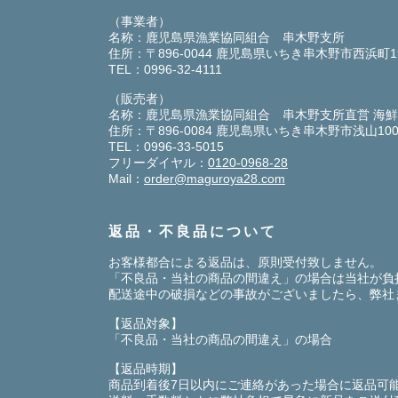
（事業者）
名称：鹿児島県漁業協同組合 串木野支所
住所：〒896-0044 鹿児島県いちき串木野市西浜町
TEL：0996-32-4111
（販売者）
名称：鹿児島県漁業協同組合 串木野支所直営 海
住所：〒896-0084 鹿児島県いちき串木野市浅山10
TEL：0996-33-5015
フリーダイヤル：
0120-0968-28
Mail：
order@maguroya28.com
返品・不良品について
お客様都合による返品は、原則受付致しません。
「不良品・当社の商品の間違え」の場合は当社が負
配送途中の破損などの事故がございましたら、弊社
【返品対象】
「不良品・当社の商品の間違え」の場合
【返品時期】
商品到着後7日以内にご連絡があった場合に返品可