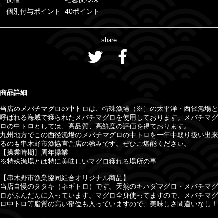
個別付与ポイント
40ポイント
share
商品詳細
当店のメバチマグロの中トロは、特殊漁場（※）の太平洋・西径漁場と
呼ばれる海域で獲られたメバチマグロを使用しております。メバチマグ
ロの中トロとしては、高品質、高鮮度の評価を得ております。
九州地方でこの西径漁場のメバチマグロの中トロを一年中取り扱い出来
るのも串木野市漁協直営店の強みです。ぜひご堪能ください。
【操業時期】周年操業
※特殊漁場とは特に美味しいマグロ獲れる場所の事
【串木野市漁業協同組合オリジナル商品】
当店自慢のタタキ（ネギトロ）です。天然のキハダマグロ・メバチマグ
ロがふんだんに入っています。マグロ全身使ってますので、メバチマグ
ロ中トロ等脂質の高い部位も入っていますので、美味しさ間違いなし！