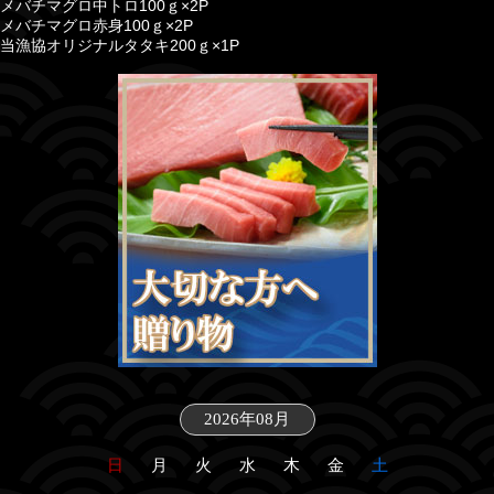
メバチマグロ中トロ100ｇ×2P
メバチマグロ赤身100ｇ×2P
当漁協オリジナルタタキ200ｇ×1P
2026年08月
日
月
火
水
木
金
土