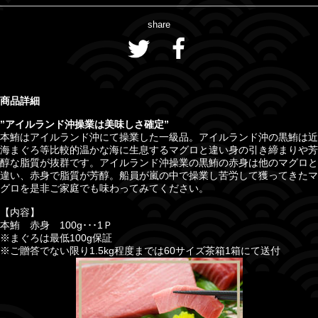
share
商品詳細
”アイルランド沖操業は美味しさ確定
”
本鮪はアイルランド沖にて操業した一級品。アイルランド沖の黒鮪は近
海まぐろ等比較的温かな海に生息するマグロと違い身の引き締まりや芳
醇な脂質が抜群です。アイルランド沖操業の黒鮪の赤身は他のマグロと
違い、赤身で脂質が芳醇。船員が嵐の中で操業し苦労して獲ってきたマ
グロを是非ご家庭でも味わってみてください。
【内容】
本鮪 赤身 100g･･･1Ｐ
※まぐろは最低100g保証
※ご贈答でない限り1.5kg程度までは60サイズ茶箱1箱にて送付