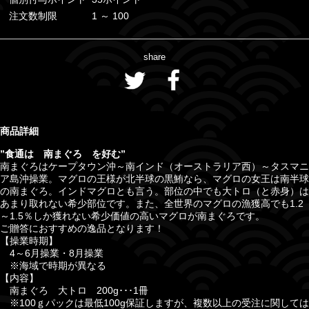
注文数制限
1 ～ 100
share
商品詳細
”食通は 南まぐろ を好む
”
南まぐろはケープタウン沖～南インド（オーストラリア西）～タスマニ
ア島沖操業。マグロの王様が北半球の黒鮪なら、マグロの女王は南半球
の南まぐろ。インドマグロとも言う。部位の中でも大トロ（と赤身）は
あまり取れない希少部位です。また、全世界のマグロの漁獲高でも1.2
～1.5％しか獲れない希少価値の高いマグロが南まぐろです。
ご贈答におすすめの逸品となります！
【操業時期】
4～6月操業・8月操業
※海域で時期が異なる
【内容】
南まぐろ 大トロ 200g･･･1冊
※100ｇパックは最低100g保証しますが、複数以上の受注に関しては