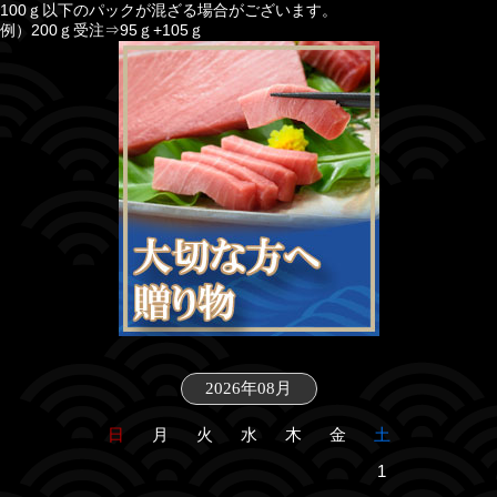
100ｇ以下のパックが混ざる場合がございます。
例）200ｇ受注⇒95ｇ+105ｇ
2026年08月
日
月
火
水
木
金
土
1